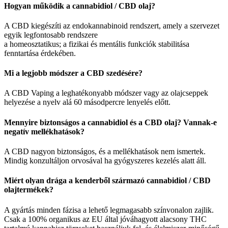
Hogyan működik a cannabidiol / CBD olaj?
A CBD kiegészíti az endokannabinoid rendszert, amely a szervezet
egyik legfontosabb rendszere
a homeosztatikus; a fizikai és mentális funkciók stabilitása
fenntartása érdekében.
Mi a legjobb módszer a CBD szedésére?
A CBD Vaping a leghatékonyabb módszer vagy az olajcseppek
helyezése a nyelv alá 60 másodpercre lenyelés előtt.
Mennyire biztonságos a cannabidiol és a CBD olaj? Vannak-e
negatív mellékhatások?
A CBD nagyon biztonságos, és a mellékhatások nem ismertek.
Mindig konzultáljon orvosával ha gyógyszeres kezelés alatt áll.
Miért olyan drága a kenderből származó cannabidiol / CBD
olajtermékek?
A gyártás minden fázisa a lehető legmagasabb színvonalon zajlik.
Csak a 100% organikus az EU által jóváhagyott alacsony THC