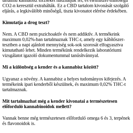
tartalmú kannabisz törzseket használjuk fel, és élelmiszer-minőségű
CO2-n keresztül extrahálták. Ez a CBD tartalom kivonását szolgáló
eljárás, a legkiválóbb minőségű, tiszta kivonatot elérése érdekében.
Kimutatja a drog teszt?
Nem. A CBD nem pszichoaktív és nem addiktív. A termékeink
maximum 0,02%-ban tartalmaznak THC-t, amely egy kábítószer-
tesztben a napi ajánlott mennyiség sok-sok szorosát elfogyasztva
kimutatható lehet. Minden termékünk rendelkezik laboratóriumi
vizsgálatot igazoló dokumentummal tanúsítvánnyal.
Mi a különbség a kender és a kannabisz között?
Ugyanaz a növény. A kannabisz a helyes tudományos kifejezés. A
termékeink ipari kenderből készülnek, és maximum 0,02% THC-t
tartalmaznak.
Mit tartalmazhat még a kender kivonatai a természetesen
előforduló kannabinoidok mellett?
Vannak benne még természetesen előforduló omega 6 és 3, terpének
és flavonoidok is.