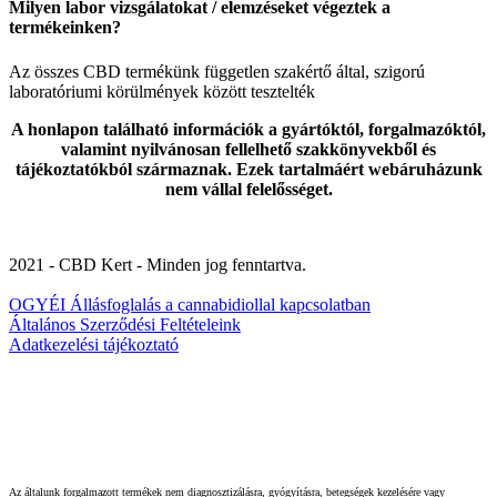
Milyen labor vizsgálatokat / elemzéseket végeztek a
termékeinken?
Az összes CBD termékünk független szakértő által, szigorú
laboratóriumi körülmények között tesztelték
A honlapon található információk a gyártóktól, forgalmazóktól,
valamint nyilvánosan fellelhető szakkönyvekből és
tájékoztatókból származnak. Ezek tartalmáért webáruházunk
nem vállal felelősséget.
2021 - CBD Kert - Minden jog fenntartva.
OGYÉI Állásfoglalás a cannabidiollal kapcsolatban
Általános Szerződési Feltételeink
Adatkezelési tájékoztató
Az általunk forgalmazott termékek nem diagnosztizálásra, gyógyításra, betegségek kezelésére vagy