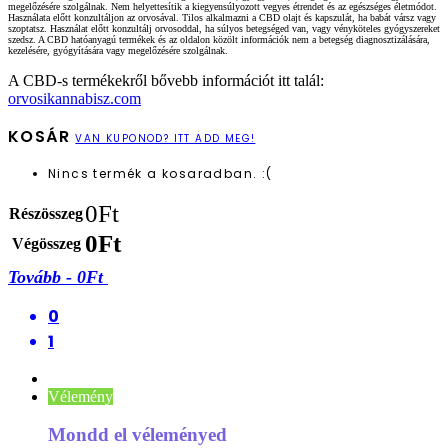
megelőzésére szolgálnak. Nem helyettesítik a kiegyensúlyozott vegyes étrendet és az egészséges életmódot.
Használata előtt konzultáljon az orvosával. Tilos alkalmazni a CBD olajt és kapszulát, ha babát vársz vagy
szoptatsz. Használat előtt konzultálj orvosoddal, ha súlyos betegséged van, vagy vényköteles gyógyszereket
szedsz. A CBD hatóanyagú termékek és az oldalon közölt információk nem a betegség diagnosztizálására,
kezelésére, gyógyítására vagy megelőzésére szolgálnak.
A CBD-s termékekről bővebb információt itt talál:
orvosikannabisz.com
KOSÁR
VAN KUPONOD? ITT ADD MEG!
Nincs termék a kosaradban. :(
0
Ft
Részösszeg
0
Ft
Végösszeg
Tovább
-
0Ft
0
1
Vélemény
Mondd el véleményed