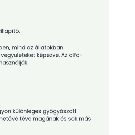
llapító.
en, mind az állatokban.
együleteket képezve. Az alfa-
használják.
yon különleges gyógyászati ​​
, lehetővé téve magának és sok más