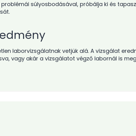
 a problémái súlyosbodásával, próbálja ki és tap
sát.
eredmény
len laborvizsgálatnak vetjük alá. A vizsgálat ere
sva, vagy akár a vizsgálatot végző labornál is me