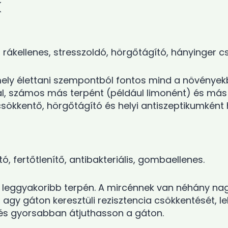
k
 rákellenes, stresszoldó, hörgőtágító, hányinger csi
ely élettani szempontból fontos mind a növényekb
, számos más terpént (például limonént) és más v
ökkentő, hörgőtágító és helyi antiszeptikumként 
, fertőtlenítő, antibakteriális, gombaellenes.
t leggyakoribb terpén. A mircénnek van néhány nag
az agy gáton keresztüli rezisztencia csökkentését
és gyorsabban átjuthasson a gáton.