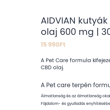
AIDVIAN kutyá
olaj 600 mg | 3
15 990
Ft
A Pet Care formula kifejeze
CBD olaj.
A Pet care terpén form
Álmatlanság és az álmatlanság oka
Fájdalom- és gyulladás enyhítéséb