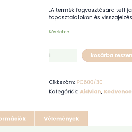
„A termék fogyasztására tett ja
tapasztalatokon és visszajelzé
Készleten
AIDVIAN
kosárba tesze
kutyák
számára
2%
Cikkszám:
PC600/30
CBD
olaj
Kategóriák:
Aidvian
,
Kedvence
600
mg
|
formációk
Vélemények
30
ml