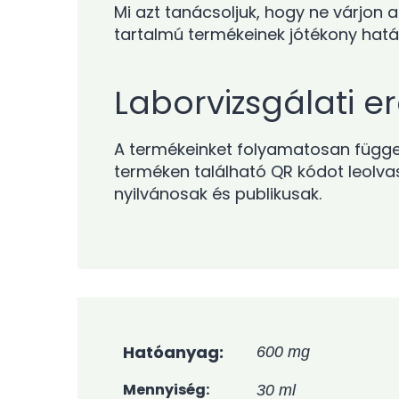
Mi azt tanácsoljuk, hogy ne várjon
tartalmú termékeinek jótékony hatá
Laborvizsgálati 
A termékeinket folyamatosan függet
terméken található QR kódot leolva
nyilvánosak és publikusak.
Hatóanyag
600 mg
Mennyiség
30 ml