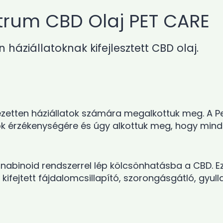
mennyiség
ctrum CBD Olaj PET CARE
 háziállatoknak kifejlesztett CBD olaj.
ejezetten háziállatok számára megalkottuk meg. A
tok érzékenységére és úgy alkottuk meg, hogy mi
nnabinoid rendszerrel lép kölcsönhatásba a CBD. Ezt
kifejtett fájdalomcsillapító, szorongásgátló, gyu