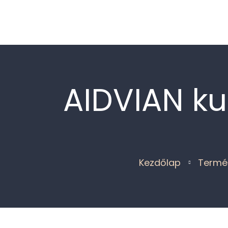
Kezdőlap
Termékek
Blog
Rólam
GYIK
AIDVIAN ku
Kezdőlap
Termé