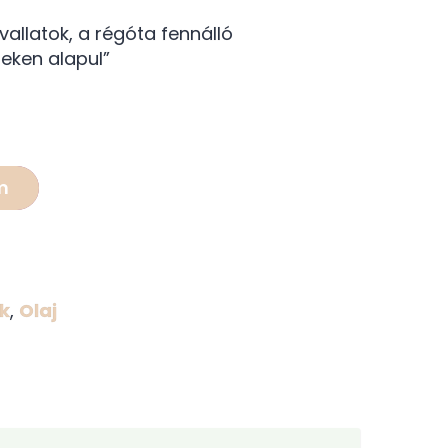
vallatok, a régóta fennálló
seken alapul”
m
k
,
Olaj