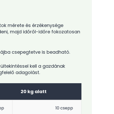
atok mérete és érzékenysége
eni, majd időről-időre fokozatosan
 szájba csepegtetve is beadható.
ltekintéssel kell a gazdának
gfelelő adagolást.
20 kg alatt
pp
10 csepp