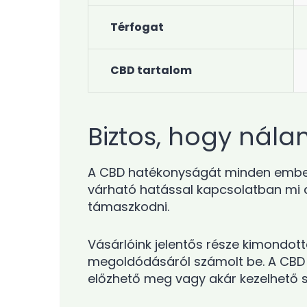
Térfogat
CBD tartalom
Biztos, hogy nálam
A CBD hatékonyságát minden emberne
várható hatással kapcsolatban mi a
támaszkodni.
Vásárlóink jelentős része kimondot
megoldódásáról számolt be. A CBD t
előzhető meg vagy akár kezelhető 