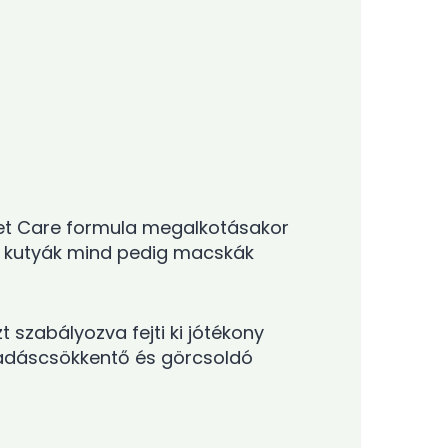
 Pet Care formula megalkotásakor
nd kutyák mind pedig macskák
 szabályozva fejti ki jótékony
lladáscsökkentő és görcsoldó