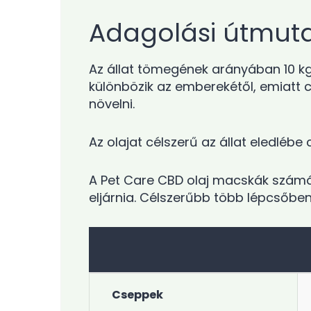
Adagolási útmut
Az állat tömegének arányában 10 kg
különbözik az emberekétől, emiatt 
növelni.
Az olajat célszerű az állat eledlébe
A Pet Care CBD olaj macskák számár
eljárnia. Célszerűbb több lépcsőben
Cseppek