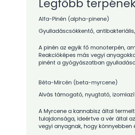
Legfőbb terpéne
Alfa-Pinén (alpha-pinene)
Gyulladáscsökkentő, antibakteriális,
A pinén az egyik fő monoterpén, am
Reakcióképes más vegyi anyagokkal
pinént a gyógyászatban gyulladáscs
Béta-Mircén (beta-myrcene)
Alvás támogató, nyugtató, izomlazító
A Myrcene a kannabisz által termel
tulajdonsága, ideértve a vér által 
vegyi anyagnak, hogy könnyebben 