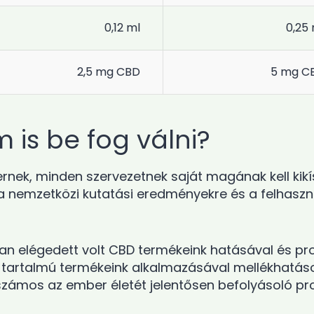
0,12 ml
0,25 
2,5 mg CBD
5 mg C
 is be fog válni?
k, minden szervezetnek saját magának kell kikís
 nemzetközi kutatási eredményekre és a felhaszná
tan elégedett volt CBD termékeink hatásával és pr
artalmú termékeink alkalmazásával mellékhatások 
számos az ember életét jelentősen befolyásoló pr