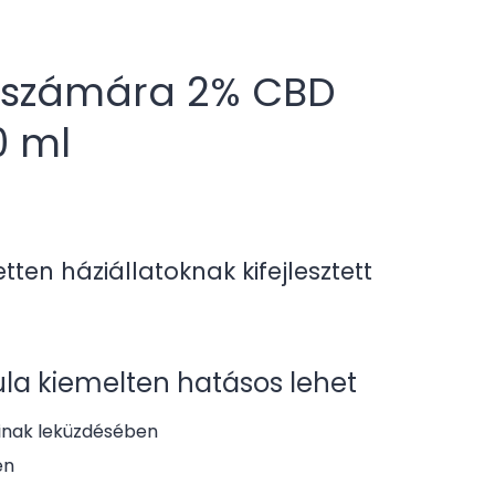
k számára 2% CBD
0 ml
tten háziállatoknak kifejlesztett
ula kiemelten hatásos lehet
inak leküzdésében
en