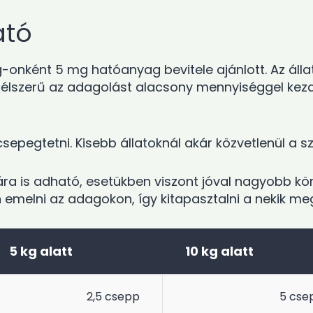
ató
-onként 5 mg hatóanyag bevitele ajánlott. Az áll
célszerű az adagolást alacsony mennyiséggel kezd
 csepegtetni. Kisebb állatoknál akár közvetlenül a
a is adható, esetükben viszont jóval nagyobb körü
 emelni az adagokon, így kitapasztalni a nekik me
5 kg alatt
10 kg alatt
2,5 csepp
5 cse