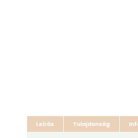
Leírás
Tulajdonság
In