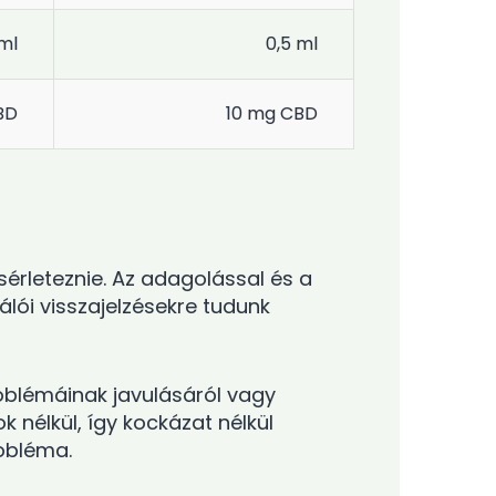
ml
0,5 ml
BD
10 mg CBD
érleteznie. Az adagolással és a
lói visszajelzésekre tudunk
oblémáinak javulásáról vagy
nélkül, így kockázat nélkül
obléma.